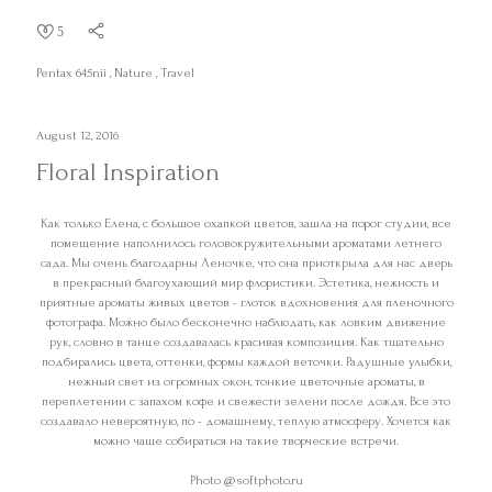
5
Pentax 645nii
Nature
Travel
August 12, 2016
Floral Inspiration
Как только Елена, с большое охапкой цветов, зашла на порог студии, все
помещение наполнилось головокружительными ароматами летнего
сада. Мы очень благодарны Леночке, что она приоткрыла для нас дверь
в прекрасный благоухающий мир флористики. Эстетика, нежность и
приятные ароматы живых цветов - глоток вдохновения для пленочного
фотографа. Можно было бесконечно наблюдать, как ловким движение
рук, словно в танце создавалась красивая композиция. Как тщательно
подбирались цвета, оттенки, формы каждой веточки. Радушные улыбки,
нежный свет из огромных окон, тонкие цветочные ароматы, в
переплетении с запахом кофе и свежести зелени после дождя. Все это
создавало невероятную, по - домашнему, теплую атмосферу. Хочется как
можно чаще собираться на такие творческие встречи.
Photo @softphoto.ru