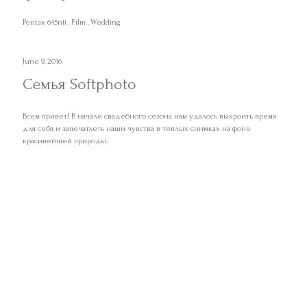
Pentax 645nii
Film
Wedding
June 9, 2016
Cемья Softphoto
Всем привет! В начале свадебного сезона нам удалось выкроить время
для себя и запечатлеть наши чувства в тёплых снимках на фоне
красивейшей природы.