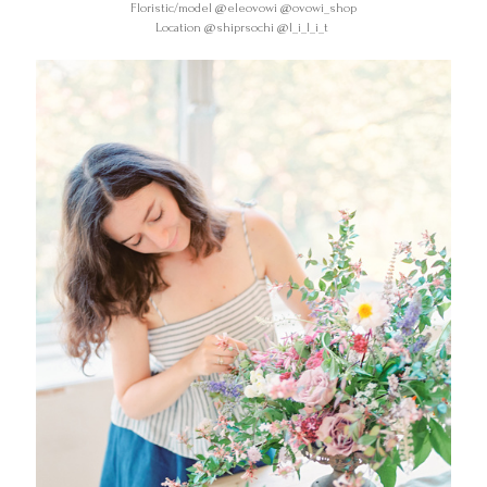
Floristic/model @eleovowi @ovowi_shop
Location @shiprsochi @l_i_l_i_t