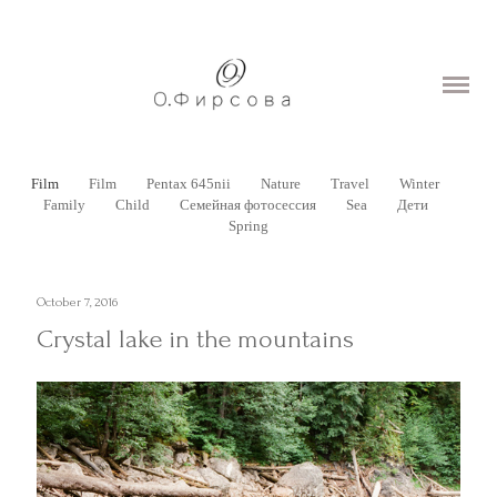
Home
Portfolio
Prices
Film
Film
Pentax 645nii
Nature
Travel
Winter
About
Family
Child
Семейная фотосессия
Sea
Дети
Spring
Contacts
October 7, 2016
Blog
Crystal lake in the mountains